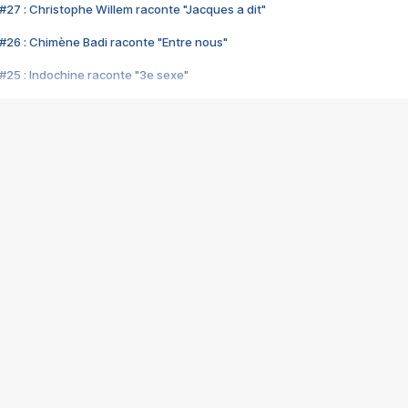
#27 : Christophe Willem raconte "Jacques a dit"
#26 : Chimène Badi raconte "Entre nous"
#25 : Indochine raconte "3e sexe"
#24 : Zaho raconte "C'est chelou"
#23 : Patrick Bruel raconte "Au café des délices"
#22 : Kyo raconte "Le chemin"
#21 : Nolwenn Leroy raconte "Cassé"
#20 : Patrick Hernandez raconte "Born to be alive"
#19 : Lorie raconte "Près de moi"
#18 : Michael Jones raconte "A nos actes manqués" (avec Jean-Jacque
#17 : Khaled raconte "Aïcha"
#16 : Corneille raconte "Parce qu'on vient de loin"
#15 : Indochine raconte "L'aventurier"